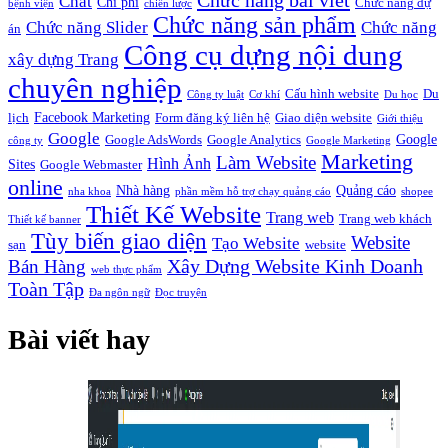
Chức năng bài viết
Chat
Chi phí
Chức năng dự
bệnh viện
chiến lược
Chức năng sản phẩm
Chức năng Slider
Chức năng
án
Công cụ dựng nội dung
xây dựng Trang
chuyên nghiệp
Cấu hình website
Du
Công ty luật
Cơ khí
Du học
Facebook Marketing
lịch
Form đăng ký liên hệ
Giao diện website
Giới thiệu
Google
Google
Google AdsWords
Google Analytics
công ty
Google Marketing
Marketing
Làm Website
Hình Ảnh
Sites
Google Webmaster
online
Nhà hàng
Quảng cáo
nha khoa
phần mềm hỗ trợ chạy quảng cáo
shopee
Thiết Kế Website
Trang web
Trang web khách
Thiết kế banner
Tùy biến giao diện
Website
Tạo Website
sạn
website
Xây Dựng Website Kinh Doanh
Bán Hàng
web thực phẩm
Toàn Tập
Đa ngôn ngữ
Đọc truyện
Bài viết hay