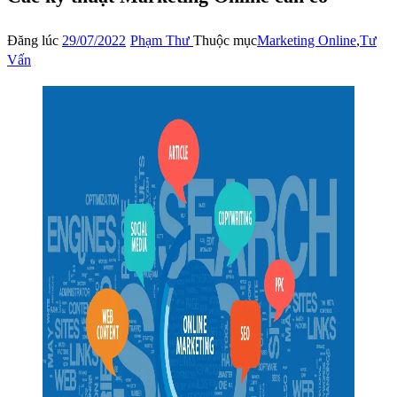
Đăng lúc
29/07/2022
Phạm Thư
Thuộc mục
Marketing Online
,
Tư
Vấn