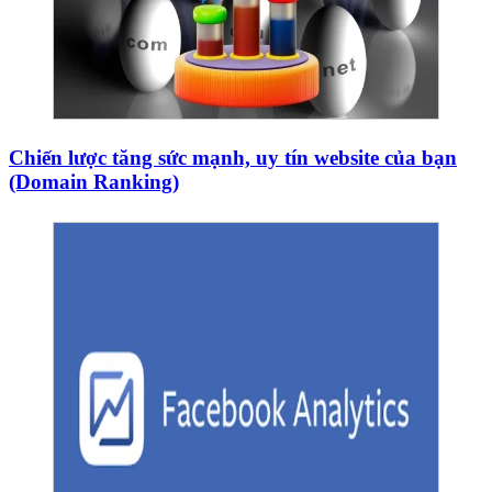
Chiến lược tăng sức mạnh, uy tín website của bạn
(Domain Ranking)