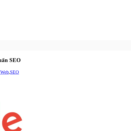
huẩn SEO
 Web
,
SEO