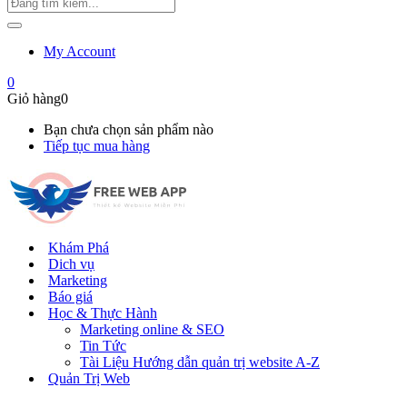
My Account
0
Giỏ hàng
0
Bạn chưa chọn sản phẩm nào
Tiếp tục mua hàng
Khám Phá
Dich vụ
Marketing
Báo giá
Học & Thực Hành
Marketing online & SEO
Tin Tức
Tài Liệu Hướng dẫn quản trị website A-Z
Quản Trị Web