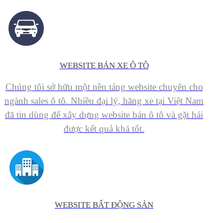
WEBSITE BÁN XE Ô TÔ
Chúng tôi sở hữu một nền tảng website chuyên cho
ngành sales ô tô. Nhiều đại lý, hãng xe tại Việt Nam
đã tin dùng để xây dựng website bán ô tô và gặt hái
được kết quả khá tốt.
WEBSITE BẤT ĐỘNG SẢN