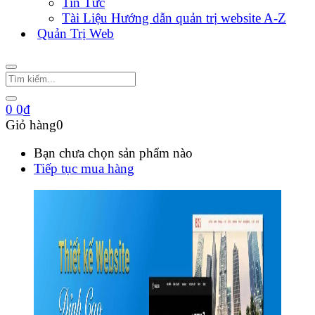
Tin Tức
Tài Liệu Hướng dẫn quản trị website A-Z
Quản Trị Web
0
0
₫
Giỏ hàng
0
Bạn chưa chọn sản phẩm nào
Tiếp tục mua hàng