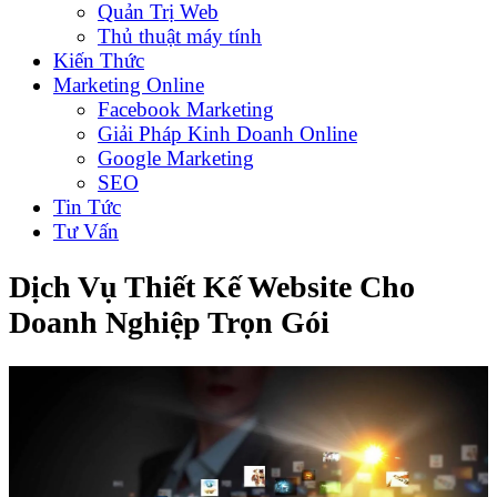
Quản Trị Web
Thủ thuật máy tính
Kiến Thức
Marketing Online
Facebook Marketing
Giải Pháp Kinh Doanh Online
Google Marketing
SEO
Tin Tức
Tư Vấn
Dịch Vụ Thiết Kế Website Cho
Doanh Nghiệp Trọn Gói