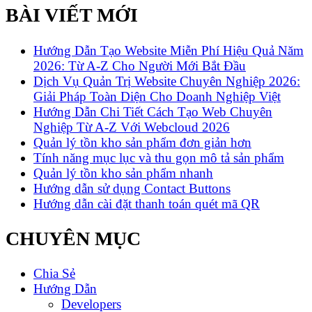
BÀI VIẾT MỚI
Hướng Dẫn Tạo Website Miễn Phí Hiệu Quả Năm
2026: Từ A-Z Cho Người Mới Bắt Đầu
Dịch Vụ Quản Trị Website Chuyên Nghiệp 2026:
Giải Pháp Toàn Diện Cho Doanh Nghiệp Việt
Hướng Dẫn Chi Tiết Cách Tạo Web Chuyên
Nghiệp Từ A-Z Với Webcloud 2026
Quản lý tồn kho sản phẩm đơn giản hơn
Tính năng mục lục và thu gọn mô tả sản phẩm
Quản lý tồn kho sản phẩm nhanh
Hướng dẫn sử dụng Contact Buttons
Hướng dẫn cài đặt thanh toán quét mã QR
CHUYÊN MỤC
Chia Sẻ
Hướng Dẫn
Developers