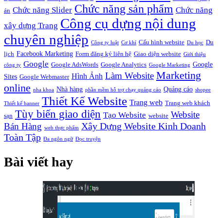
Chức năng sản phẩm
Chức năng Slider
Chức năng
án
Công cụ dựng nội dung
xây dựng Trang
chuyên nghiệp
Cấu hình website
Du
Công ty luật
Cơ khí
Du học
Facebook Marketing
lịch
Form đăng ký liên hệ
Giao diện website
Giới thiệu
Google
Google
Google AdsWords
Google Analytics
công ty
Google Marketing
Marketing
Làm Website
Hình Ảnh
Sites
Google Webmaster
online
Nhà hàng
Quảng cáo
nha khoa
phần mềm hỗ trợ chạy quảng cáo
shopee
Thiết Kế Website
Trang web
Trang web khách
Thiết kế banner
Tùy biến giao diện
Website
Tạo Website
sạn
website
Xây Dựng Website Kinh Doanh
Bán Hàng
web thực phẩm
Toàn Tập
Đa ngôn ngữ
Đọc truyện
Bài viết hay