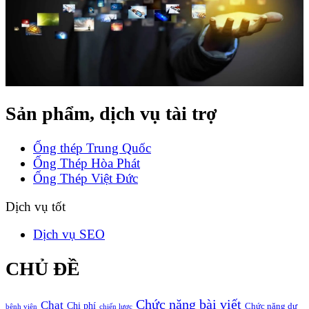
Sản phẩm, dịch vụ tài trợ
Ống thép Trung Quốc
Ống Thép Hòa Phát
Ống Thép Việt Đức
Dịch vụ tốt
Dịch vụ SEO
CHỦ ĐỀ
Chức năng bài viết
Chat
Chi phí
Chức năng dự
bệnh viện
chiến lược