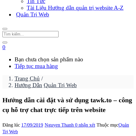
Tin Tức
Tài Liệu Hướng dẫn quản trị website A-Z
Quản Trị Web
0
Bạn chưa chọn sản phẩm nào
Tiếp tục mua hàng
Trang Chủ
/
Hướng Dẫn
Quản Trị Web
Hướng dẫn cài đặt và sử dụng tawk.to – công
cụ hỗ trợ chat trực tiếp trên website
Đăng lúc
17/09/2019
Nguyen Thanh
0 nhận xét
Thuộc mục
Quản
Trị Web