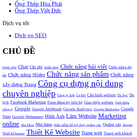
Ống Thép Hòa Phát
Ống Thép Việt Đức
Dịch vụ tốt
Dịch vụ SEO
CHỦ ĐỀ
Chức năng bài viết
Chat
Chi phí
Chức năng dự
bệnh viện
chiến lược
Chức năng sản phẩm
Chức năng Slider
Chức năng
án
Công cụ dựng nội dung
xây dựng Trang
chuyên nghiệp
Cấu hình website
Du
Công ty luật
Cơ khí
Du học
Facebook Marketing
lịch
Form đăng ký liên hệ
Giao diện website
Giới thiệu
Google
Google
Google AdsWords
Google Analytics
công ty
Google Marketing
Marketing
Làm Website
Hình Ảnh
Sites
Google Webmaster
online
Nhà hàng
Quảng cáo
nha khoa
phần mềm hỗ trợ chạy quảng cáo
shopee
Thiết Kế Website
Trang web
Trang web khách
Thiết kế banner