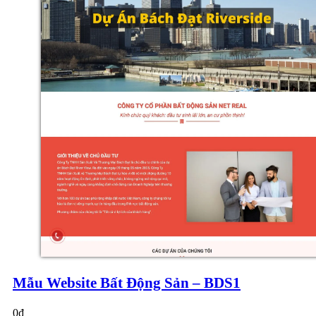
Mẫu Website Bất Động Sản – BDS1
0
₫