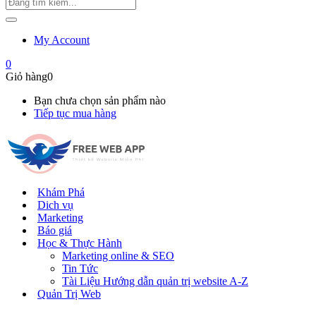
My Account
0
Giỏ hàng
0
Bạn chưa chọn sản phẩm nào
Tiếp tục mua hàng
Khám Phá
Dich vụ
Marketing
Báo giá
Học & Thực Hành
Marketing online & SEO
Tin Tức
Tài Liệu Hướng dẫn quản trị website A-Z
Quản Trị Web