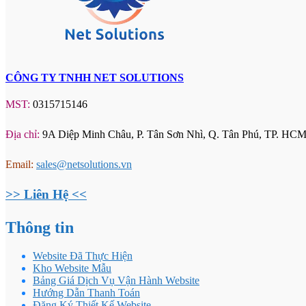
CÔNG TY TNHH NET SOLUTIONS
MST:
0315715146
Địa chỉ:
9A Diệp Minh Châu, P. Tân Sơn Nhì, Q. Tân Phú, TP. HCM
Email:
sales@netsolutions.vn
>> Liên Hệ <<
Thông tin
Website Đã Thực Hiện
Kho Website Mẫu
Bảng Giá Dịch Vụ Vận Hành Website
Hướng Dẫn Thanh Toán
Đăng Ký Thiết Kế Website